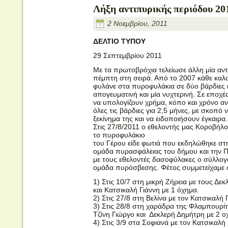
Λήξη αντιπυρικής περιόδου 20
2 Νοεμβρίου, 2011
ΔΕΛΤΙΟ ΤΥΠΟΥ
29 Σεπτεμβρίου 2011
Με τα πρωτοβρόχια τελείωσε άλλη μία αντ
πέμπτη στη σειρά. Από το 2007 κάθε καλο
φυλάνε στα πυροφυλάκια σε δύο βάρδιες κ
απογευματινή και μία νυχτερινή. Σε εποχέ
να υπολογίζουν χρήμα, κόπο και χρόνο α
όλες τις βάρδιες για 2,5 μήνες, με σκοπό 
ξεκίνημα της και να ειδοποιήσουν έγκαιρα.
Στις 27/8/2011 ο εθελοντής μας Κοροβήλο
το πυροφυλάκιο
του Γέρου είδε φωτιά που εκδηλώθηκε στη
ομάδα πυρασφάλειας του δήμου και την 
με τους εθελοντές δασοφύλακες ο σύλλογο
ομάδα πυρόσβεσης. Φέτος συμμετείχαμε
1) Στις 10/7 στη μικρή Ζήρεια με τους Δε
και Κατσικαλή Γιάννη με 1 όχημα.
2) Στις 27/8 στη Βελίνα με τον Κατσικαλή
3) Στις 28/8 στη χαράδρα της Φλαμπουρίτ
Τζίνη Γιώργο και Δεκλερή Δημήτρη με 2 ο
4) Στις 3/9 στα Σοφιανά με τον Κατσικαλή