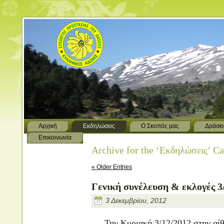
Αρχική
Εκδηλώσεις
Ο Σκοπός μας
Δράσει
Επικοινωνία
Archive for the ‘Εκδηλώσεις’ C
« Older Entries
Γενική συνέλευση & εκλογές 3
3 Δεκεμβρίου, 2012
Την Κυριακή 3/12/2012 στην αί