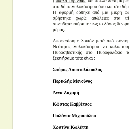
τρικαλα κορινθιας
και πολλά δάση περιφ
στο δήμο Ξυλοκάστρου όσο και στο δήμ
Η αφορμή δόθηκε από μια μικρή φωτ
σβήστηκε χωρίς απώλειες στα
t
συνειδητοποιήσαμε πως το δάσος δεν φυ
μέρας.
Αποφασίσαμε λοιπόν μετά από σύντο
Νεότητος Ξυλοκάστρου να καλύπτου
Πυροσβεστικής στο Πυροφυλάκιο
ξεκινήσαμε τότε είναι :
Σπύρος Αποστολόπουλος
Περικλής Μενούνος
Άννα Ζαχαρή
Κώστας Καββέτσος
Γιολάντα Μιχοπούλου
Χρστίνα Κωλέττη